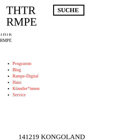
THTR
Deprecated
: Die Funktion post_permalink ist seit Version 4.4.0 veraltet!
Verwende stattdessen get_permalink(). in
RMPE
/homepages/10/d43051023/htdocs/wordpress/wp-includes/functions.php
on
line
6031
THTR
RMPE
Programm
Blog
Rampe-Digital
Haus
Künstler*innen
Service
141219 KONGOLAND