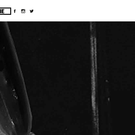
ges/10/d43051023/htdocs/wordpress/wp-