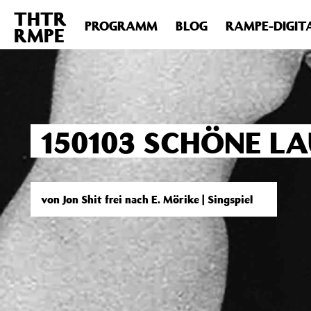
THTR
Deprecated
: Die Funktion post_permalink ist seit Version 4.4
PROGRAMM
BLOG
RAMPE-DIGIT
RMPE
includes/functions.php
on line
6031
150103 SCHÖNE LA
von Jon Shit frei nach E. Mörike | Singspiel