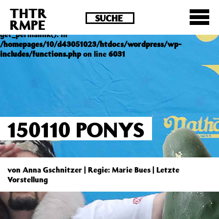
THTR
Deprecated
: Die Funktion post_permalink ist seit
RMPE
Version 4.4.0 veraltet! Verwende stattdessen
get_permalink(). in
/homepages/10/d43051023/htdocs/wordpress/wp-
includes/functions.php
on line
6031
150110 PONYS
von Anna Gschnitzer | Regie: Marie Bues | Letzte
Vorstellung