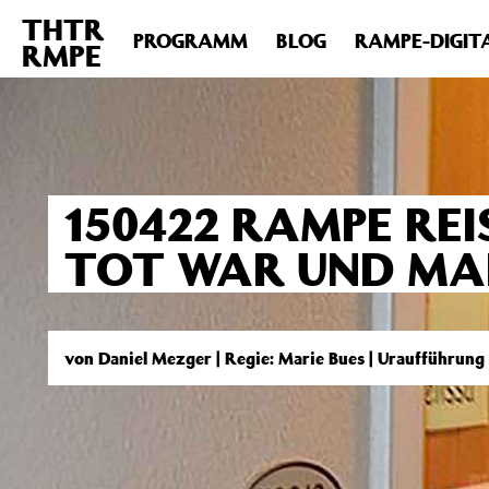
THTR
Deprecated
: Die Funktion post_permalink ist seit Version 4.4
PROGRAMM
BLOG
RAMPE-DIGIT
RMPE
includes/functions.php
on line
6031
150422 RAMPE REIS
TOT WAR UND MAR
von Daniel Mezger | Regie: Marie Bues | Uraufführung