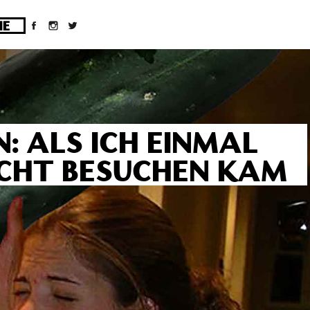
ges/10/d43051023/htdocs/wordpress/wp-
N: ALS ICH EINMAL
ICHT BESUCHEN KAM