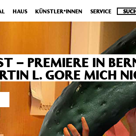
.0 veraltet! Verwende stattdessen get_permalink(). in
/homepa
AL
HAUS
KÜNSTLER*INNEN
SERVICE
T – PREMIERE IN BER
TIN L. GORE MICH N