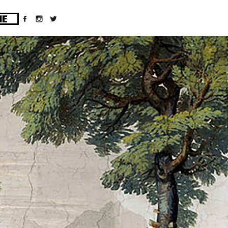
ges/10/d43051023/htdocs/wordpress/wp-