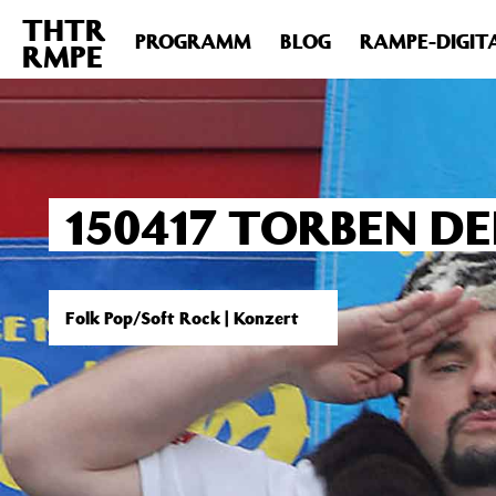
THTR
Deprecated
: Die Funktion post_permalink ist seit Version 4.4
PROGRAMM
BLOG
RAMPE-DIGIT
RMPE
includes/functions.php
on line
6031
150417 TORBEN DE
Folk Pop/Soft Rock | Konzert