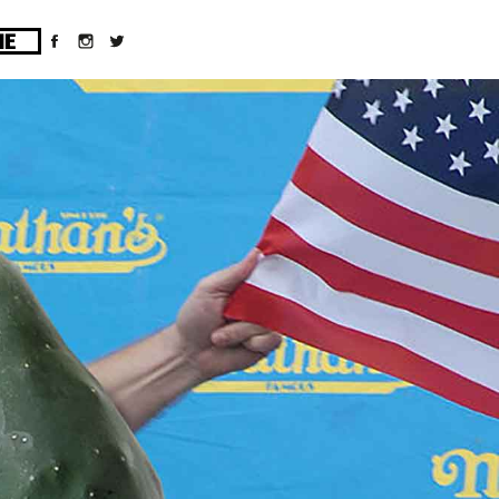
ges/10/d43051023/htdocs/wordpress/wp-