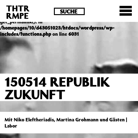
THTR
Deprecated
: Die Funktion post_permalink ist seit
RMPE
Version 4.4.0 veraltet! Verwende stattdessen
get_permalink(). in
/homepages/10/d43051023/htdocs/wordpress/wp-
includes/functions.php
on line
6031
150514 REPUBLIK
ZUKUNFT
Mit Niko Eleftheriadis, Martina Grohmann und Gästen |
Labor