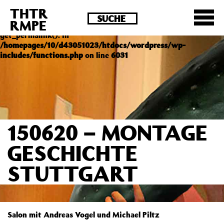
THTR
Deprecated
: Die Funktion post_permalink ist seit
RMPE
Version 4.4.0 veraltet! Verwende stattdessen
get_permalink(). in
/homepages/10/d43051023/htdocs/wordpress/wp-
includes/functions.php
on line
6031
150620 – MONTAGE
GESCHICHTE
STUTTGART
Salon mit Andreas Vogel und Michael Piltz