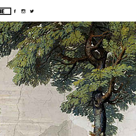
ges/10/d43051023/htdocs/wordpress/wp-