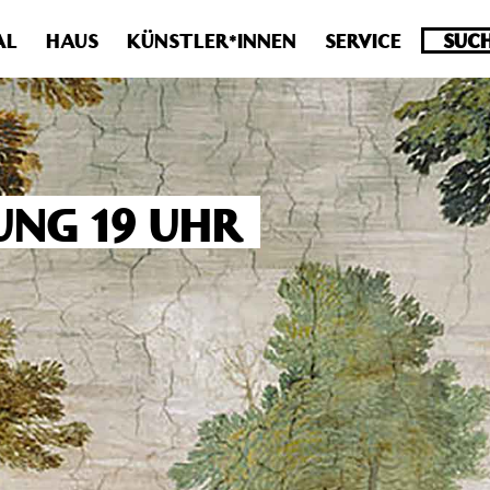
.0 veraltet! Verwende stattdessen get_permalink(). in
/homepa
AL
HAUS
KÜNSTLER*INNEN
SERVICE
UNG 19 UHR