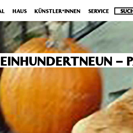
.0 veraltet! Verwende stattdessen get_permalink(). in
/homepa
AL
HAUS
KÜNSTLER*INNEN
SERVICE
 EINHUNDERTNEUN – 