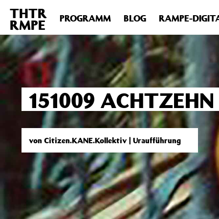
THTR
Deprecated
: Die Funktion post_permalink ist seit Version 4.4
PROGRAMM
BLOG
RAMPE-DIGIT
RMPE
includes/functions.php
on line
6031
151009 ACHTZEHN
von Citizen.KANE.Kollektiv | Uraufführung