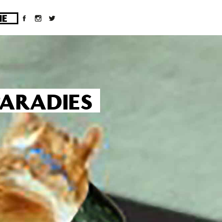
ges/10/d43051023/htdocs/wordpress/wp-
PARADIES