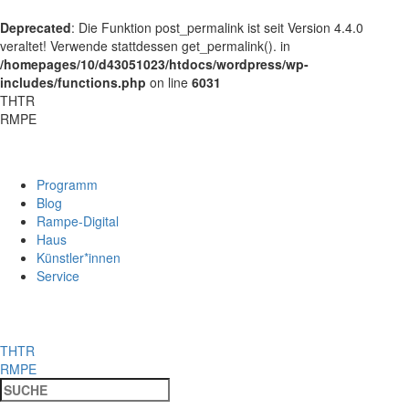
Deprecated
: Die Funktion post_permalink ist seit Version 4.4.0
veraltet! Verwende stattdessen get_permalink(). in
/homepages/10/d43051023/htdocs/wordpress/wp-
includes/functions.php
on line
6031
THTR
RMPE
Programm
Blog
Rampe-Digital
Haus
Künstler*innen
Service
THTR
RMPE