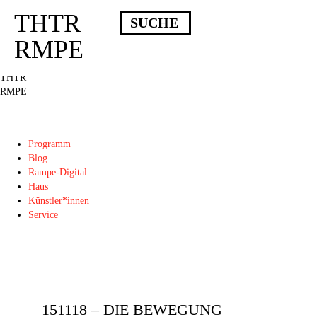
THTR
Deprecated
: Die Funktion post_permalink ist seit Version 4.4.0 veraltet!
Verwende stattdessen get_permalink(). in
RMPE
/homepages/10/d43051023/htdocs/wordpress/wp-includes/functions.php
on
line
6031
THTR
RMPE
Programm
Blog
Rampe-Digital
Haus
Künstler*innen
Service
151118 – DIE BEWEGUNG