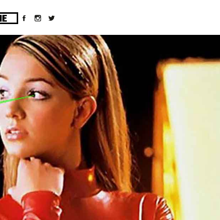
ges/10/d43051023/htdocs/wordpress/wp-