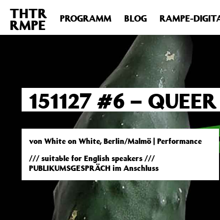
THTR
Deprecated
: Die Funktion post_permalink ist seit Version 4.4
PROGRAMM
BLOG
RAMPE-DIGIT
RMPE
includes/functions.php
on line
6031
151127 #6 – QUEER
von White on White, Berlin/Malmö | Performance
/// suitable for English speakers ///
PUBLIKUMSGESPRÄCH im Anschluss