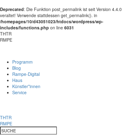
Deprecated
: Die Funktion post_permalink ist seit Version 4.4.0
veraltet! Verwende stattdessen get_permalink(). in
/homepages/10/d43051023/htdocs/wordpress/wp-
includes/functions.php
on line
6031
THTR
RMPE
Programm
Blog
Rampe-Digital
Haus
Künstler*innen
Service
THTR
RMPE