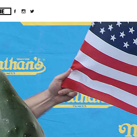
ges/10/d43051023/htdocs/wordpress/wp-