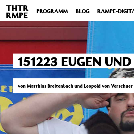
THTR
Deprecated
: Die Funktion post_permalink ist seit Version 4.4
PROGRAMM
BLOG
RAMPE-DIGIT
RMPE
includes/functions.php
on line
6031
151223 EUGEN UND
von Matthias Breitenbach und Leopold von Verschuer 