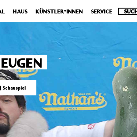
.0 veraltet! Verwende stattdessen get_permalink(). in
/homepa
AL
HAUS
KÜNSTLER*INNEN
SERVICE
 EUGEN
| Schauspiel