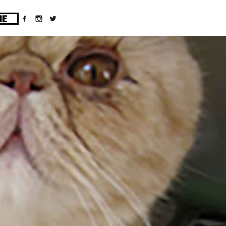
ges/10/d43051023/htdocs/wordpress/wp-