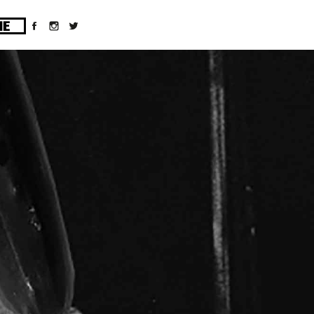
ges/10/d43051023/htdocs/wordpress/wp-