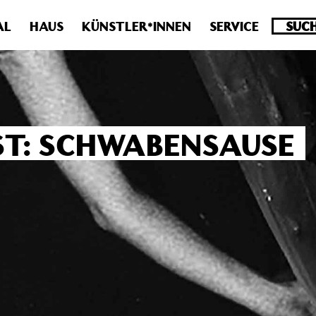
.0 veraltet! Verwende stattdessen get_permalink(). in
/homepa
AL
HAUS
KÜNSTLER*INNEN
SERVICE
IST: SCHWABENSAUSE