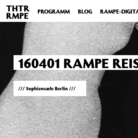
THTR
Deprecated
: Die Funktion post_permalink ist seit Version 4.4
PROGRAMM
BLOG
RAMPE-DIGIT
RMPE
includes/functions.php
on line
6031
160401 RAMPE RE
/// Sophiensæle Berlin ///