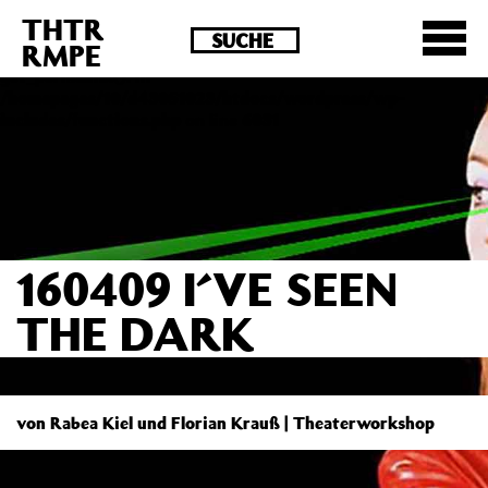
THTR
Deprecated
: Die Funktion post_permalink ist seit
RMPE
Version 4.4.0 veraltet! Verwende stattdessen
get_permalink(). in
/homepages/10/d43051023/htdocs/wordpress/wp-
includes/functions.php
on line
6031
160409 I´VE SEEN
THE DARK
von Rabea Kiel und Florian Krauß | Theaterworkshop