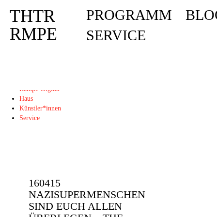
THTR
PROGRAMM
BLO
Deprecated
: Die Funktion post_permalink ist seit Version 4.4.0 veraltet! Verw
THTR
RMPE
SERVICE
RMPE
Programm
Blog
Rampe-Digital
Haus
Künstler*innen
Service
160415
NAZISUPERMENSCHEN
SIND EUCH ALLEN