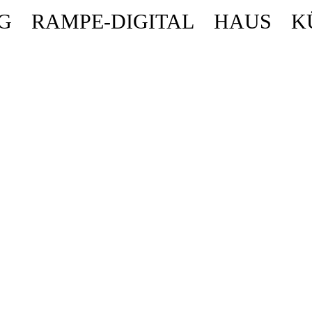
G
RAMPE-DIGITAL
HAUS
K
ende stattdessen get_permalink(). in
/homepages/10/d43051023/htdocs/wordpr