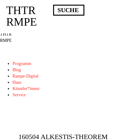
THTR
Deprecated
: Die Funktion post_permalink ist seit Version 4.4.0 veraltet!
Verwende stattdessen get_permalink(). in
RMPE
/homepages/10/d43051023/htdocs/wordpress/wp-includes/functions.php
on
line
6031
THTR
RMPE
Programm
Blog
Rampe-Digital
Haus
Künstler*innen
Service
160504 ALKESTIS-THEOREM