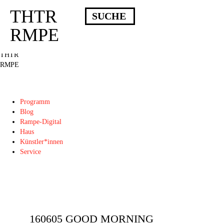
THTR
Deprecated
: Die Funktion post_permalink ist seit Version 4.4.0 veraltet!
Verwende stattdessen get_permalink(). in
RMPE
/homepages/10/d43051023/htdocs/wordpress/wp-includes/functions.php
on
line
6031
THTR
RMPE
Programm
Blog
Rampe-Digital
Haus
Künstler*innen
Service
160605 GOOD MORNING