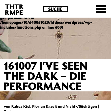
THTR
Deprecated
: Die Funktion post_permalink ist seit
RMPE
Version 4.4.0 veraltet! Verwende stattdessen
get_permalink(). in
/homepages/10/d43051023/htdocs/wordpress/wp-
includes/functions.php
on line
6031
161007 I’VE SEEN
THE DARK – DIE
PERFORMANCE
von Rabea Kiel, Florian Krauß und Nicht-/Süchtigen |