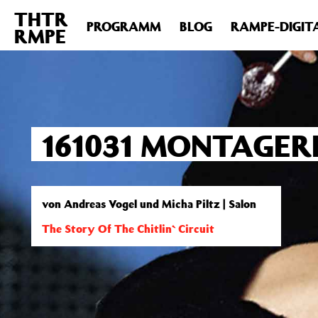
THTR
Deprecated
: Die Funktion post_permalink ist seit Version 4.4
PROGRAMM
BLOG
RAMPE-DIGIT
RMPE
includes/functions.php
on line
6031
161031 MONTAGER
von Andreas Vogel und Micha Piltz | Salon
The Story Of The Chitlin` Circuit