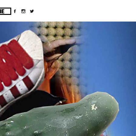
ges/10/d43051023/htdocs/wordpress/wp-