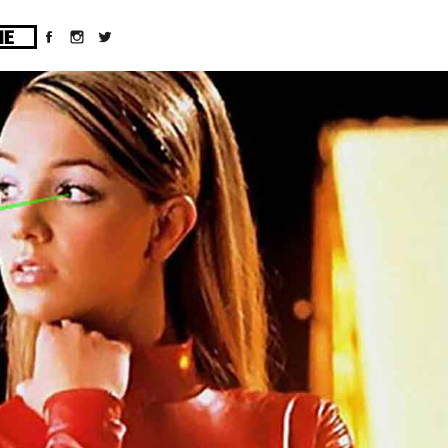
ges/10/d43051023/htdocs/wordpress/wp-