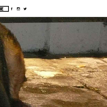
ges/10/d43051023/htdocs/wordpress/wp-