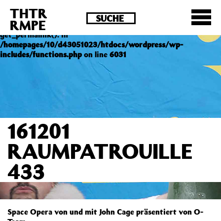
THTR
Deprecated
: Die Funktion post_permalink ist seit
RMPE
Version 4.4.0 veraltet! Verwende stattdessen
get_permalink(). in
/homepages/10/d43051023/htdocs/wordpress/wp-
includes/functions.php
on line
6031
161201
RAUMPATROUILLE
433
Space Opera von und mit John Cage präsentiert von O-