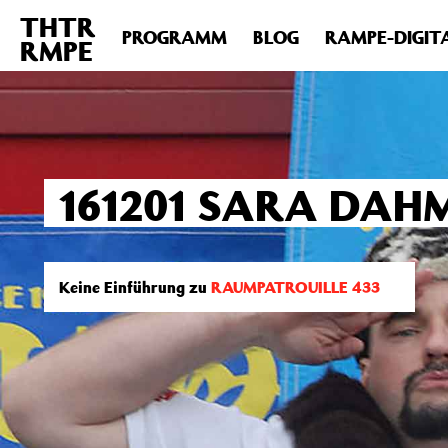
THTR
Deprecated
: Die Funktion post_permalink ist seit Version 4.4
PROGRAMM
BLOG
RAMPE-DIGIT
RMPE
includes/functions.php
on line
6031
161201 SARA DAHM
Keine Einführung zu
RAUMPATROUILLE 433