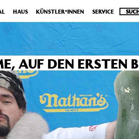
.0 veraltet! Verwende stattdessen get_permalink(). in
/homepa
AL
HAUS
KÜNSTLER*INNEN
SERVICE
E, AUF DEN ERSTEN B