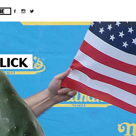
ges/10/d43051023/htdocs/wordpress/wp-
LICK