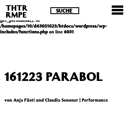
THTR
Deprecated
: Die Funktion post_permalink ist seit
RMPE
Version 4.4.0 veraltet! Verwende stattdessen
get_permalink(). in
/homepages/10/d43051023/htdocs/wordpress/wp-
includes/functions.php
on line
6031
161223 PARABOL
von Anja Füsti und Claudia Senoner | Performance