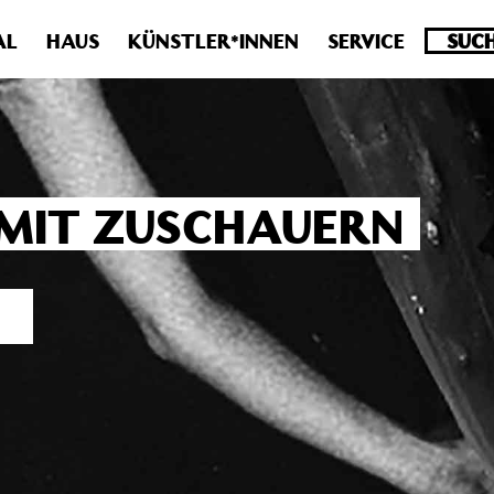
.0 veraltet! Verwende stattdessen get_permalink(). in
/homepa
AL
HAUS
KÜNSTLER*INNEN
SERVICE
N MIT ZUSCHAUERN