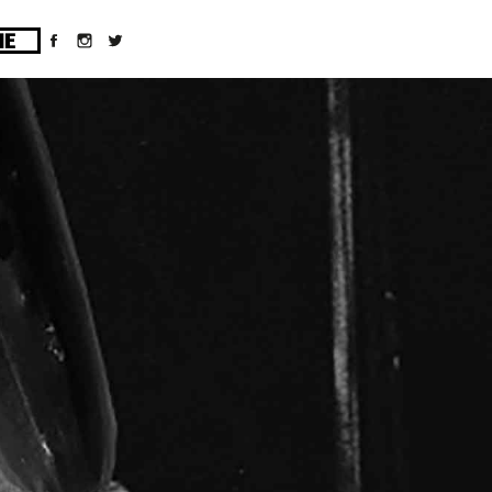
ges/10/d43051023/htdocs/wordpress/wp-