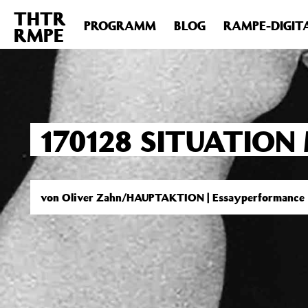
THTR
Deprecated
: Die Funktion post_permalink ist seit Version 4.4
PROGRAMM
BLOG
RAMPE-DIGIT
RMPE
includes/functions.php
on line
6031
170128 SITUATIO
von Oliver Zahn/HAUPTAKTION | Essayperformance