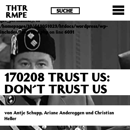
THTR
Deprecated
: Die Funktion post_permalink ist seit
RMPE
Version 4.4.0 veraltet! Verwende stattdessen
get_permalink(). in
/homepages/10/d43051023/htdocs/wordpress/wp-
includes/functions.php
on line
6031
170208 TRUST US:
DON´T TRUST US
von Antje Schupp, Ariane Andereggen und Christian
Heller