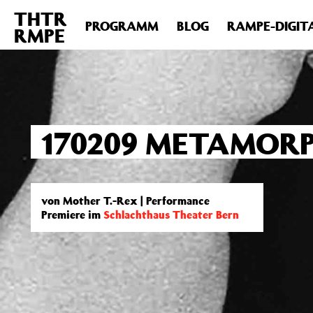
THTR
Deprecated
: Die Funktion post_permalink ist seit Version 4.4
PROGRAMM
BLOG
RAMPE-DIGIT
RMPE
includes/functions.php
on line
6031
170209 METAMOR
von Mother T.-Rex | Performance
Premiere im
Schlachthaus Theater Bern