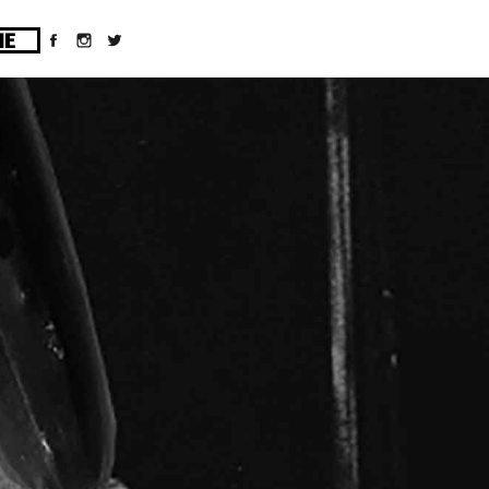
ges/10/d43051023/htdocs/wordpress/wp-