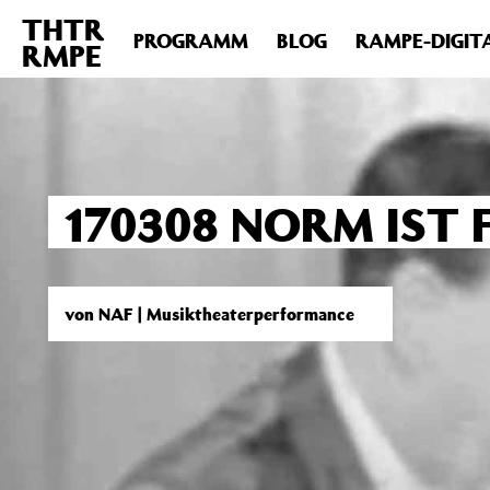
THTR
Deprecated
: Die Funktion post_permalink ist seit Version 4.4
PROGRAMM
BLOG
RAMPE-DIGIT
RMPE
includes/functions.php
on line
6031
170308 NORM IST 
von NAF | Musiktheaterperformance