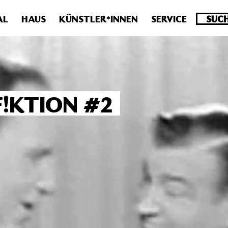
.0 veraltet! Verwende stattdessen get_permalink(). in
/homepa
AL
HAUS
KÜNSTLER*INNEN
SERVICE
F!KTION #2