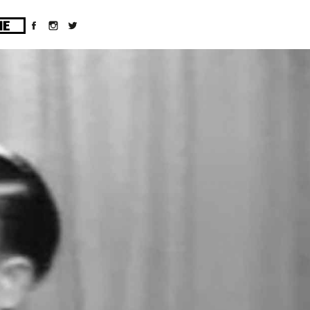
ges/10/d43051023/htdocs/wordpress/wp-