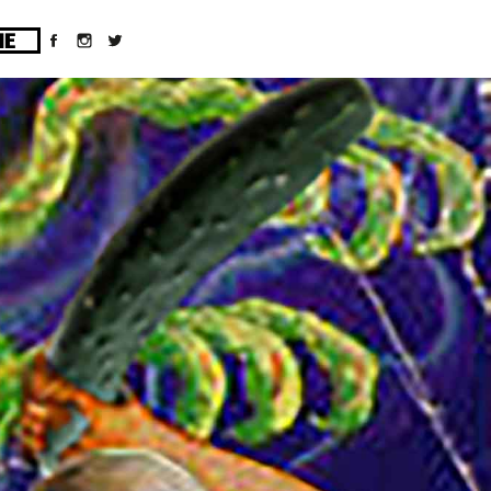
ges/10/d43051023/htdocs/wordpress/wp-