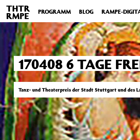
THTR
Deprecated
: Die Funktion post_permalink ist seit Version 4.4
PROGRAMM
BLOG
RAMPE-DIGIT
RMPE
includes/functions.php
on line
6031
170408 6 TAGE FRE
Tanz- und Theaterpreis der Stadt Stuttgart und des 