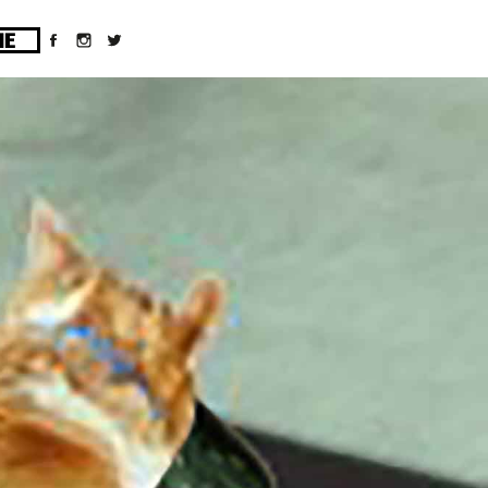
ges/10/d43051023/htdocs/wordpress/wp-