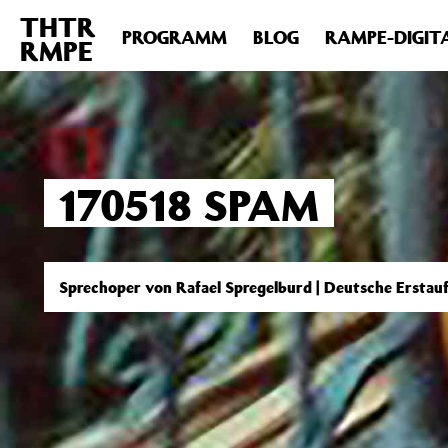
THTR
Deprecated
: Die Funktion post_permalink ist seit Version 4.4
PROGRAMM
BLOG
RAMPE-DIGIT
RMPE
includes/functions.php
on line
6031
170518 SPAM
Sprechoper von Rafael Spregelburd | Deutsche Erstau