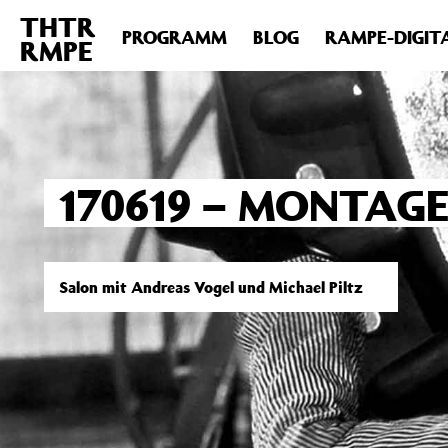
THTR
Deprecated
: Die Funktion post_permalink ist seit Version 4.4
PROGRAMM
BLOG
RAMPE-DIGIT
RMPE
includes/functions.php
on line
6031
170619 – MONTAG
Salon mit Andreas Vogel und Michael Piltz