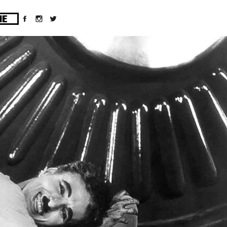
ges/10/d43051023/htdocs/wordpress/wp-