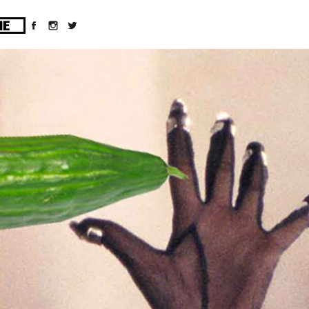
ges/10/d43051023/htdocs/wordpress/wp-