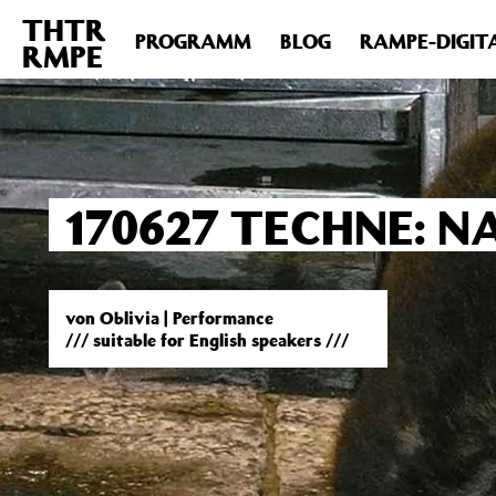
THTR
Deprecated
: Die Funktion post_permalink ist seit Version 4.4
PROGRAMM
BLOG
RAMPE-DIGIT
RMPE
includes/functions.php
on line
6031
170627 TECHNE: N
von Oblivia | Performance
/// suitable for English speakers ///