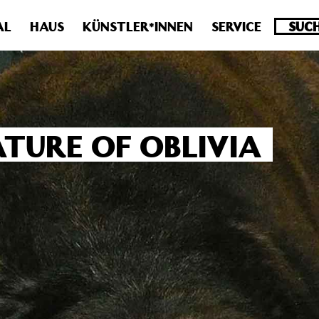
.0 veraltet! Verwende stattdessen get_permalink(). in
/homepa
AL
HAUS
KÜNSTLER*INNEN
SERVICE
ATURE OF OBLIVIA