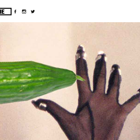
ges/10/d43051023/htdocs/wordpress/wp-