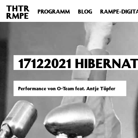
THTR
Deprecated
: Die Funktion post_permalink ist seit Version 4.4
PROGRAMM
BLOG
RAMPE-DIGIT
RMPE
includes/functions.php
on line
6031
17122021 HIBERNA
Performance von O-Team feat. Antje Töpfer