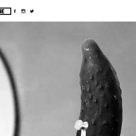
ges/10/d43051023/htdocs/wordpress/wp-