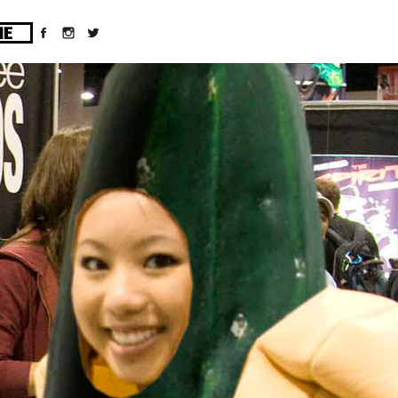
ges/10/d43051023/htdocs/wordpress/wp-