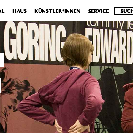
.0 veraltet! Verwende stattdessen get_permalink(). in
/homepa
AL
HAUS
KÜNSTLER*INNEN
SERVICE