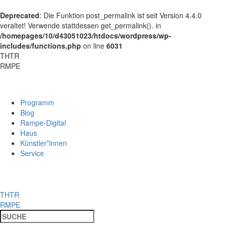
Deprecated
: Die Funktion post_permalink ist seit Version 4.4.0
veraltet! Verwende stattdessen get_permalink(). in
/homepages/10/d43051023/htdocs/wordpress/wp-
includes/functions.php
on line
6031
THTR
RMPE
Programm
Blog
Rampe-Digital
Haus
Künstler*innen
Service
THTR
RMPE