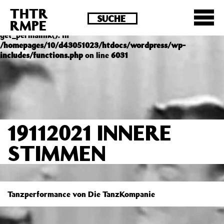
THTR
Deprecated
: Die Funktion post_permalink ist seit
RMPE
Version 4.4.0 veraltet! Verwende stattdessen
get_permalink(). in
/homepages/10/d43051023/htdocs/wordpress/wp-
includes/functions.php
on line
6031
19112021 INNERE
STIMMEN
Tanzperformance von Die TanzKompanie