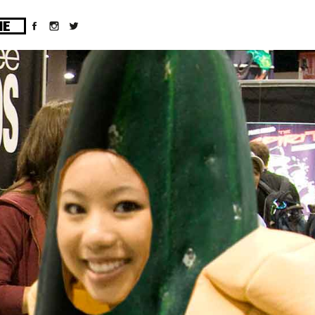
ges/10/d43051023/htdocs/wordpress/wp-