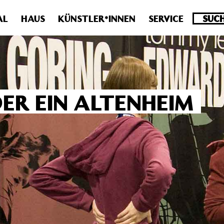
.0 veraltet! Verwende stattdessen get_permalink(). in
/homepa
AL
HAUS
KÜNSTLER*INNEN
SERVICE
ER EIN ALTENHEIM