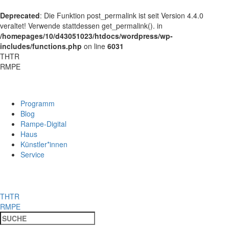
Deprecated
: Die Funktion post_permalink ist seit Version 4.4.0
veraltet! Verwende stattdessen get_permalink(). in
/homepages/10/d43051023/htdocs/wordpress/wp-
includes/functions.php
on line
6031
THTR
RMPE
Programm
Blog
Rampe-Digital
Haus
Künstler*innen
Service
THTR
RMPE