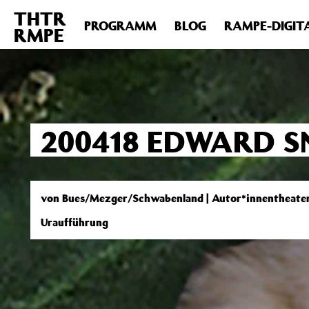
THTR
Deprecated
: Die Funktion post_permalink ist seit Version 4.4
PROGRAMM
BLOG
RAMPE-DIGIT
RMPE
includes/functions.php
on line
6031
200418 EDWARD 
von Bues/Mezger/Schwabenland | Autor*innentheate
Uraufführung