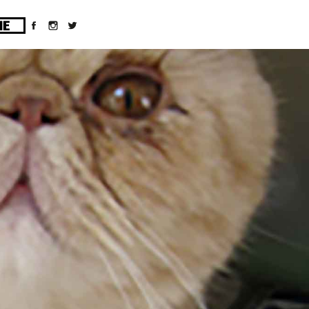
ges/10/d43051023/htdocs/wordpress/wp-