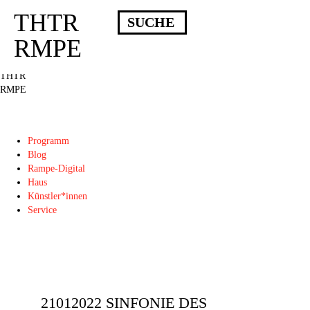
THTR
Deprecated
: Die Funktion post_permalink ist seit Version 4.4.0 veraltet!
Verwende stattdessen get_permalink(). in
RMPE
/homepages/10/d43051023/htdocs/wordpress/wp-includes/functions.php
on
line
6031
THTR
RMPE
Programm
Blog
Rampe-Digital
Haus
Künstler*innen
Service
21012022 SINFONIE DES