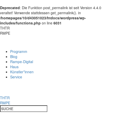
Deprecated
: Die Funktion post_permalink ist seit Version 4.4.0
veraltet! Verwende stattdessen get_permalink(). in
/homepages/10/d43051023/htdocs/wordpress/wp-
includes/functions.php
on line
6031
THTR
RMPE
Programm
Blog
Rampe-Digital
Haus
Künstler*innen
Service
THTR
RMPE