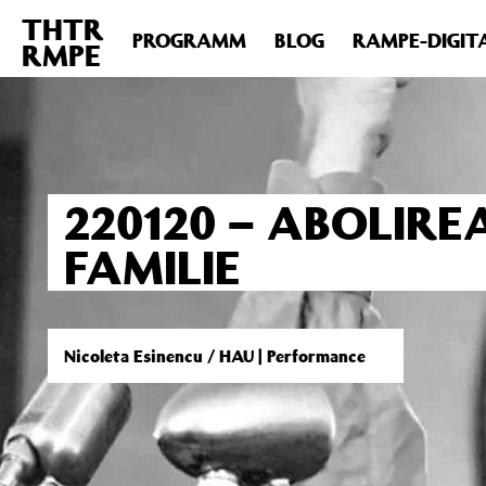
THTR
Deprecated
: Die Funktion post_permalink ist seit Version 4.4
PROGRAMM
BLOG
RAMPE-DIGIT
RMPE
includes/functions.php
on line
6031
220120 – ABOLIRE
FAMILIE
Nicoleta Esinencu / HAU | Performance