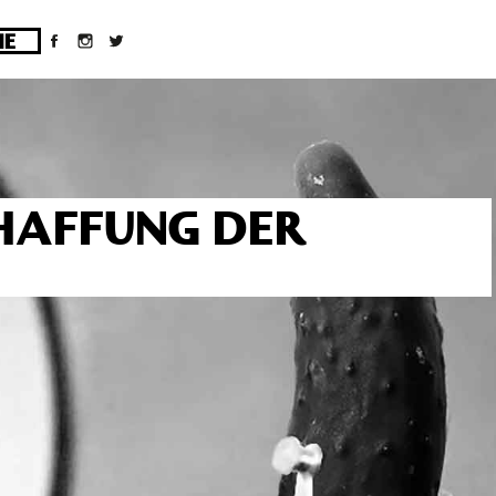
ges/10/d43051023/htdocs/wordpress/wp-
CHAFFUNG DER