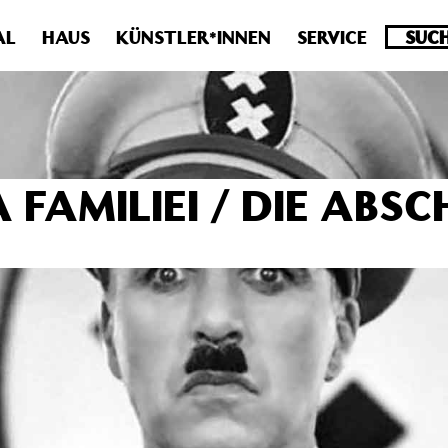
.0 veraltet! Verwende stattdessen get_permalink(). in
/homepa
AL
HAUS
KÜNSTLER*INNEN
SERVICE
A FAMILIEI / DIE ABS