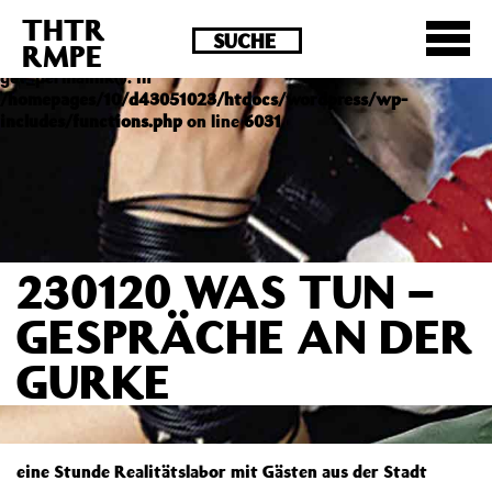
THTR
Deprecated
: Die Funktion post_permalink ist seit
RMPE
Version 4.4.0 veraltet! Verwende stattdessen
get_permalink(). in
/homepages/10/d43051023/htdocs/wordpress/wp-
includes/functions.php
on line
6031
230120 WAS TUN –
GESPRÄCHE AN DER
GURKE
eine Stunde Realitätslabor mit Gästen aus der Stadt