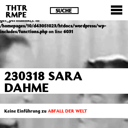
THTR
Deprecated
: Die Funktion post_permalink ist seit
RMPE
Version 4.4.0 veraltet! Verwende stattdessen
get_permalink(). in
/homepages/10/d43051023/htdocs/wordpress/wp-
includes/functions.php
on line
6031
230318 SARA
DAHME
Keine Einführung zu
ABFALL DER WELT